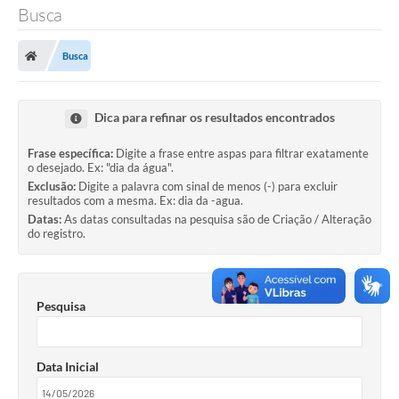
Busca
SERVIÇOS
Busca
ÁGUA
ESGOTO
Dica para refinar os resultados encontrados
COMPRAS E LICITAÇÕES
Frase específica:
Digite a frase entre aspas para filtrar exatamente
o desejado. Ex: "dia da água".
ACESSOS EXTERNOS
Exclusão:
Digite a palavra com sinal de menos (-) para excluir
resultados com a mesma. Ex: dia da -agua.
CONTATOS
Datas:
As datas consultadas na pesquisa são de Criação / Alteração
do registro.
Legislação
Pesquisa
Data Inicial