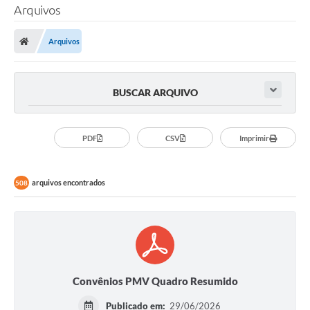
Arquivos
SERVIÇOS
Arquivos
ÁGUA
ESGOTO
BUSCAR ARQUIVO
COMPRAS E LICITAÇÕES
ACESSOS EXTERNOS
PDF
CSV
Imprimir
CONTATOS
arquivos encontrados
508
Legislação
Convênios PMV Quadro Resumido
Publicado em:
29/06/2026