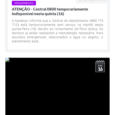
ATENDIMENTO
ATENÇÃO - Central 0800 temporariamente
indisponível nesta quinta (16)
A Sanebavi informa que a Central de Atendimento 0800 774
7123 está temporariamente sem serviço na manhã desta
quinta-feira (16), devido ao rompimento de fibra óptica. Os
técnicos já estão realizando a manutenção necessária. Para
assuntos emergenciais relacionados a água ou esgoto, o
atendimento está...
ABR
16