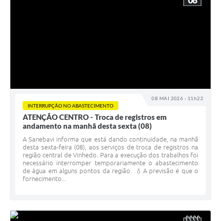
08
08 MAI 2026 - 11h22
INTERRUPÇÃO NO ABASTECIMENTO
ATENÇÃO CENTRO - Troca de registros em
andamento na manhã desta sexta (08)
A Sanebavi informa que está dando continuidade, na manhã
desta sexta-feira (08), aos serviços de troca de registros na
região central de Vinhedo. Para a execução dos trabalhos foi
necessário interromper temporariamente o abastecimento
de água em alguns pontos da região. 💧A previsão é que o
fornecimento...