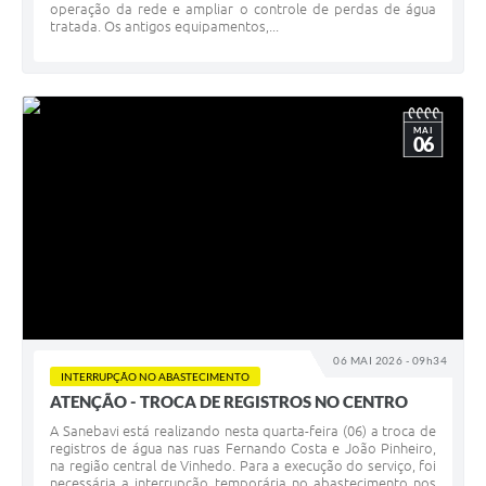
operação da rede e ampliar o controle de perdas de água
tratada. Os antigos equipamentos,...
MAI
06
06 MAI 2026 - 09h34
INTERRUPÇÃO NO ABASTECIMENTO
ATENÇÃO - TROCA DE REGISTROS NO CENTRO
A Sanebavi está realizando nesta quarta-feira (06) a troca de
registros de água nas ruas Fernando Costa e João Pinheiro,
na região central de Vinhedo. Para a execução do serviço, foi
necessária a interrupção temporária no abastecimento nos