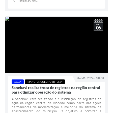
normalização do...
MAI
06
06 MAI 2026 - 13h30
ÁGUA
MANUTENÇÕES NO SISTEMA
Sanebavi realiza troca de registros na região central
para otimizar operação do sistema
A Sanebavi está realizando a substituição de registros de
água na região central de Vinhedo como parte das ações
permanentes de modernização e melhoria do sistema de
abastecimento do município. O objetivo é otimizar a