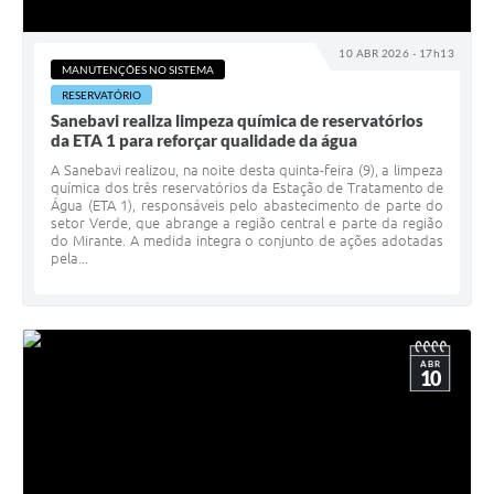
10 ABR 2026 - 17h13
MANUTENÇÕES NO SISTEMA
RESERVATÓRIO
Sanebavi realiza limpeza química de reservatórios
da ETA 1 para reforçar qualidade da água
A Sanebavi realizou, na noite desta quinta-feira (9), a limpeza
química dos três reservatórios da Estação de Tratamento de
Água (ETA 1), responsáveis pelo abastecimento de parte do
setor Verde, que abrange a região central e parte da região
do Mirante. A medida integra o conjunto de ações adotadas
pela...
ABR
10