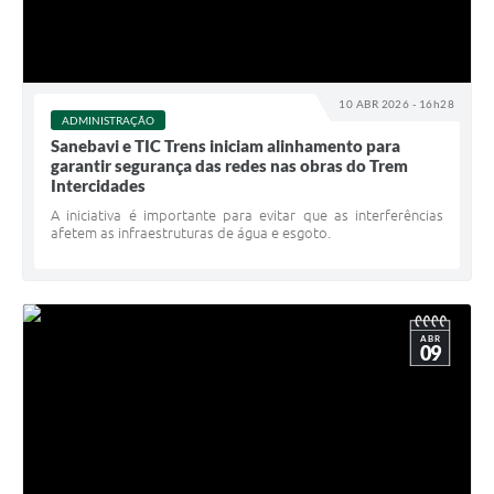
10 ABR 2026 - 16h28
ADMINISTRAÇÃO
Sanebavi e TIC Trens iniciam alinhamento para
garantir segurança das redes nas obras do Trem
Intercidades
A iniciativa é importante para evitar que as interferências
afetem as infraestruturas de água e esgoto.
ABR
09