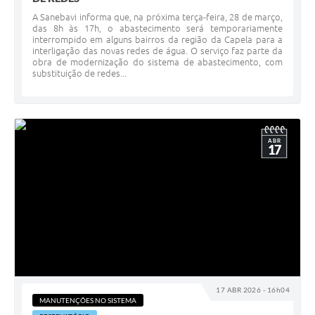
A Sanebavi informa que, na próxima terça-feira, 28 de março,
das 8h às 17h, o abastecimento será temporariamente
interrompido em alguns bairros da região da Capela para a
interligação das novas redes de água. O serviço faz parte da
obra de modernização do sistema de abastecimento, com
substituição de redes...
ABR
17
17 ABR 2026 - 16h04
MANUTENÇÕES NO SISTEMA