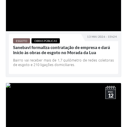
13 MAI 2026 - 15h24
ESGOTO
OBRAS PÚBLICAS
Sanebavi formaliza contratação de empresa e dará
início às obras de esgoto no Morada da Lua
Bairro vai receber mais de 1,7 quilômetro de redes coletoras
de esgoto e 210 ligações domiciliares.
MAI
12