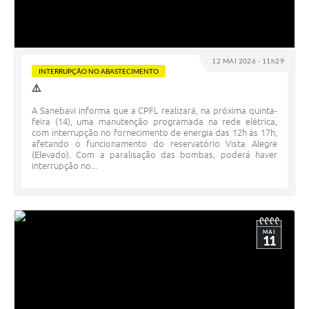
12 MAI 2026 - 11h29
INTERRUPÇÃO NO ABASTECIMENTO
⚠️
A Sanebavi informa que a CPFL realizará, na próxima quinta-
feira (14), uma manutenção programada na rede elétrica,
com interrupção no fornecimento de energia das 12h às 17h,
afetando o funcionamento do reservatório Vista Alegre
(Elevado). Com a paralisação das bombas, poderá haver
interrupção no...
MAI
11