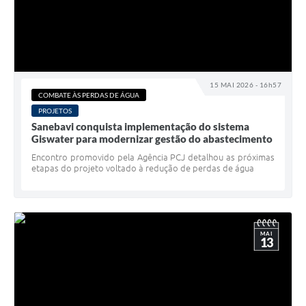
15 MAI 2026 - 16h57
COMBATE ÀS PERDAS DE ÁGUA
PROJETOS
Sanebavi conquista implementação do sistema
Giswater para modernizar gestão do abastecimento
Encontro promovido pela Agência PCJ detalhou as próximas
etapas do projeto voltado à redução de perdas de água
MAI
13