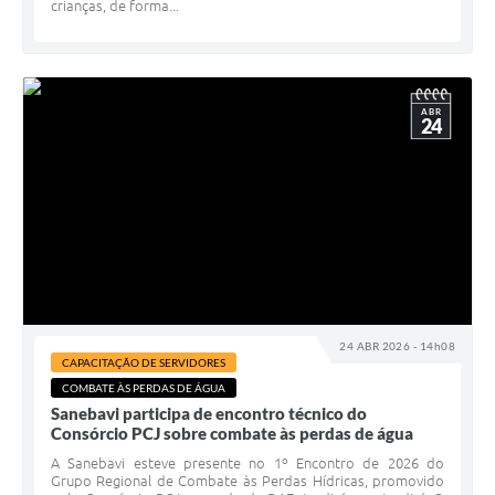
crianças, de forma...
ABR
24
24 ABR 2026 - 14h08
CAPACITAÇÃO DE SERVIDORES
COMBATE ÀS PERDAS DE ÁGUA
Sanebavi participa de encontro técnico do
Consórcio PCJ sobre combate às perdas de água
A Sanebavi esteve presente no 1º Encontro de 2026 do
Grupo Regional de Combate às Perdas Hídricas, promovido