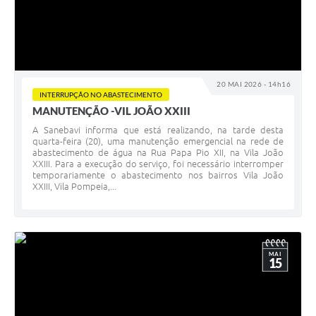
20 MAI 2026 - 14h16
INTERRUPÇÃO NO ABASTECIMENTO
MANUTENÇÃO -VIL JOÃO XXIII
A Sanebavi informa que está realizando, na tarde desta
quarta-feira (20), uma manutenção emergencial na rede de
abastecimento de água na Rua Papa Pio XII, na Vila João
XXIII. Para a execução do serviço, foi necessário interromper
temporariamente o abastecimento nos bairros Vila João
XXIII, Vila Pompeia,...
MAI
15