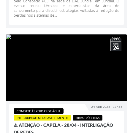
pelo Consórcio PCJ, na sede da DAE Jundiaí, em Jundiaí. O
evento reuniu técnicos e especialistas da área de
saneamento para discutir estratégias voltadas à redução de
perdas nos sistemas de...
ABR
24
24 ABR 2026 - 13h56
COMBATE ÀS PERDAS DE ÁGUA
INTERRUPÇÃO NO ABASTECIMENTO
OBRAS PÚBLICAS
⚠️ ATENÇÃO - CAPELA - 28/04 - INTERLIGAÇÃO
DE REDES