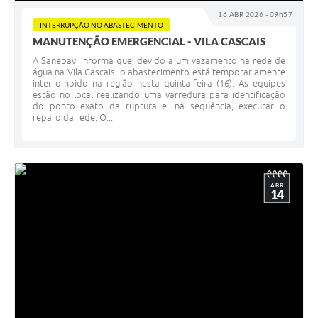
16 ABR 2026 - 09h57
INTERRUPÇÃO NO ABASTECIMENTO
MANUTENÇÃO EMERGENCIAL - VILA CASCAIS
A Sanebavi informa que, devido a um vazamento na rede de
água na Vila Cascais, o abastecimento está temporariamente
interrompido na região nesta quinta-feira (16). As equipes
estão no local realizando uma varredura para identificação
do ponto exato da ruptura e, na sequência, executar o
reparo da rede. O...
ABR
14