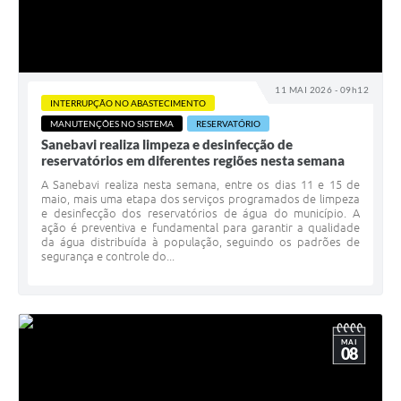
11 MAI 2026 - 09h12
INTERRUPÇÃO NO ABASTECIMENTO
MANUTENÇÕES NO SISTEMA
RESERVATÓRIO
Sanebavi realiza limpeza e desinfecção de
reservatórios em diferentes regiões nesta semana
A Sanebavi realiza nesta semana, entre os dias 11 e 15 de
maio, mais uma etapa dos serviços programados de limpeza
e desinfecção dos reservatórios de água do município. A
ação é preventiva e fundamental para garantir a qualidade
da água distribuída à população, seguindo os padrões de
segurança e controle do...
MAI
08