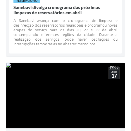
RESERVATÓRIO
Sanebavi divulga cronograma das próximas
limpezas de reservatórios em abril
A Sanebavi avança com o cronograma de limpeza e
desinfecção dos reservatórios municipais e programou novas
etapas do serviço para os dias 20, 27 e 29 de abril,
contemplando diferentes regiões da cidade. Durante a
realização dos serviços, pode haver oscilações ou
interrupções temporárias no abastecimento nos...
ABR
17