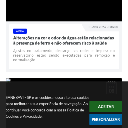
08 ABR 2026 - 08h43
ÁGUA
Alterações na cor e odor da água estão relacionadas
à presença de ferro e não oferecem risco à saúde
Ajustes no tratamento, descarga nas redes e limpeza do
reservatório estão sendo executadas para remoção e
normalização
ABR
08
SANEBAVI - SP e os cookies: nosso site usa cookies
para melhorar a sua experiência de navegação. Ao
ACEITAR
continuar você concorda com a nossa
Política de
Cookies
e
Privacidade
.
PERSONALIZAR