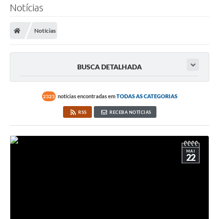
Notícias
SERVIÇOS
Notícias
ÁGUA
ESGOTO
BUSCA DETALHADA
COMPRAS E LICITAÇÕES
ACESSOS EXTERNOS
notícias encontradas em
TODAS AS CATEGORIAS
2323
CONTATOS
RSS
RECEBA NOTÍCIAS
Legislação
MAI
22