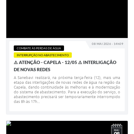
08 MAI 2026 - 14h09
COMBATE ÀS PERDAS DE ÁGUA
INTERRUPÇÃO NO ABASTECIMENTO
⚠️ ATENÇÃO - CAPELA - 12/05 ⚠️ INTERLIGAÇÃO
DE NOVAS REDES
A Sanebavi realizará, na próxima terça-feira (12), mais uma
etapa das interligações de novas redes de água na região da
Capela, dando continuidade às melhorias e à modernização
do sistema de abastecimento. Para a execução do serviço, o
abastecimento precisará ser temporariamente interrompido
das 8h às 17h...
MAI