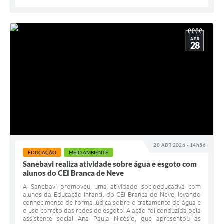
ABR
28
28 ABR 2026 - 14h56
EDUCAÇÃO
MEIO AMBIENTE
Sanebavi realiza atividade sobre água e esgoto com
alunos do CEI Branca de Neve
A Sanebavi promoveu uma atividade socioeducativa com
alunos da Educação Infantil do CEI Branca de Neve, levando
conhecimento de forma lúdica sobre o tratamento de água e
o uso correto das redes de esgoto. A ação foi conduzida pela
assistente social Ana Paula Nicésio, que apresentou às