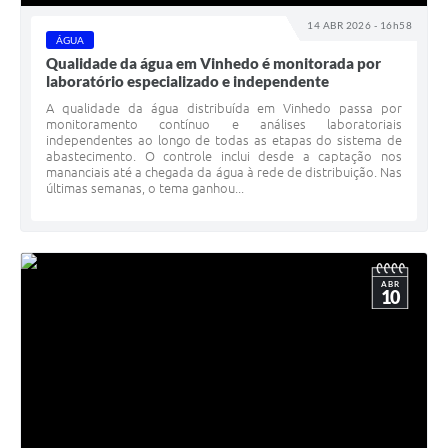
14 ABR 2026 - 16h58
ÁGUA
Qualidade da água em Vinhedo é monitorada por
laboratório especializado e independente
A qualidade da água distribuída em Vinhedo passa por
monitoramento contínuo e análises laboratoriais
independentes ao longo de todas as etapas do sistema de
abastecimento. O controle inclui desde a captação nos
mananciais até a chegada da água à rede de distribuição. Nas
últimas semanas, o tema ganhou...
ABR
10