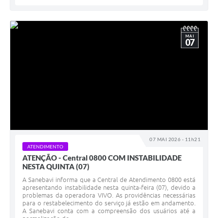
MAI
07
07 MAI 2026 - 11h21
ATENDIMENTO
ATENÇÃO - Central 0800 COM INSTABILIDADE
NESTA QUINTA (07)
A Sanebavi informa que a Central de Atendimento 0800 está
apresentando instabilidade nesta quinta-feira (07), devido a
problemas da operadora VIVO. As providências necessárias
para o restabelecimento do serviço já estão em andamento.
A Sanebavi conta com a compreensão dos usuários até a