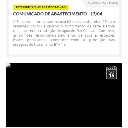
17 ABR 2026 - 11h58
INTERRUPÇÃO NO ABASTECIMENTO
COMUNICADO DE ABASTECIMENTO - 17/04
A Sanebavi informa que, na manhã desta sexta-feira (17), um
caminhão colidiu e causou o rompimento da rede elétrica
que abastece a captação de água do Rio Capivari. Com isso,
as bombas responsáveis pelo envio de água às estações
foram paralisadas, comprometendo a produção nas
estações de tratamento ETA 1 e...
ABR
16