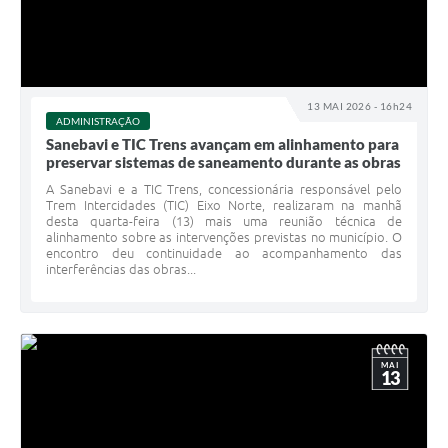
13 MAI 2026 - 16h24
ADMINISTRAÇÃO
Sanebavi e TIC Trens avançam em alinhamento para
preservar sistemas de saneamento durante as obras
A Sanebavi e a TIC Trens, concessionária responsável pelo
Trem Intercidades (TIC) Eixo Norte, realizaram na manhã
desta quarta-feira (13) mais uma reunião técnica de
alinhamento sobre as intervenções previstas no município. O
encontro deu continuidade ao acompanhamento das
interferências das obras...
MAI
13