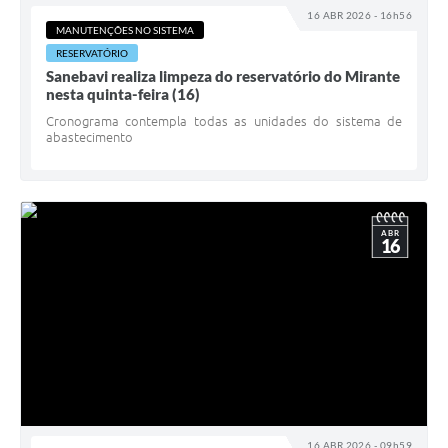
16 ABR 2026 - 16h56
MANUTENÇÕES NO SISTEMA
RESERVATÓRIO
Sanebavi realiza limpeza do reservatório do Mirante
nesta quinta-feira (16)
Cronograma contempla todas as unidades do sistema de
abastecimento
ABR
16
16 ABR 2026 - 09h59