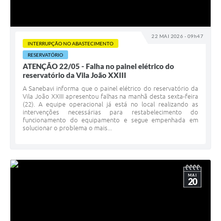
22 MAI 2026 - 09h47
INTERRUPÇÃO NO ABASTECIMENTO
RESERVATÓRIO
ATENÇÃO 22/05 - Falha no painel elétrico do
reservatório da Vila João XXIII
A Sanebavi informa que o painel elétrico do reservatório da
Vila João XXIII apresentou falhas na manhã desta sexta-feira
(22). A equipe operacional já está no local realizando as
intervenções necessárias para restabelecimento do
funcionamento do equipamento e segue empenhada em
solucionar o problema o mais...
MAI
20