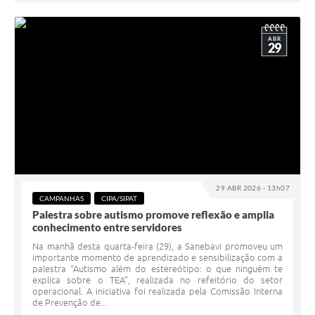
ABR
29
29 ABR 2026 - 13h07
CAMPANHAS
CIPA/SIPAT
Palestra sobre autismo promove reflexão e amplia
conhecimento entre servidores
Na manhã desta quarta-feira (29), a Sanebavi promoveu um
importante momento de aprendizado e sensibilização com a
palestra “Autismo além do estereótipo: o que ninguém te
explica sobre o TEA”, realizada no refeitório do setor
operacional. A iniciativa foi realizada pela Comissão Interna
de Prevenção de...