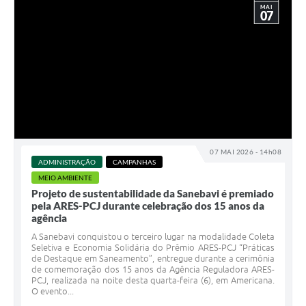
MAI
07
07 MAI 2026 - 14h08
ADMINISTRAÇÃO
CAMPANHAS
MEIO AMBIENTE
Projeto de sustentabilidade da Sanebavi é premiado
pela ARES-PCJ durante celebração dos 15 anos da
agência
A Sanebavi conquistou o terceiro lugar na modalidade Coleta
Seletiva e Economia Solidária do Prêmio ARES-PCJ “Práticas
de Destaque em Saneamento”, entregue durante a cerimônia
de comemoração dos 15 anos da Agência Reguladora ARES-
PCJ, realizada na noite desta quarta-feira (6), em Americana.
O evento...