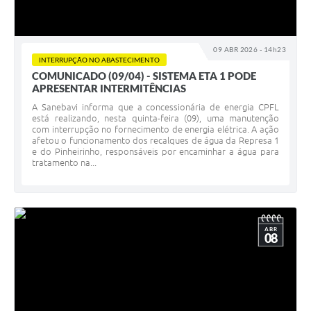
09 ABR 2026 - 14h23
INTERRUPÇÃO NO ABASTECIMENTO
COMUNICADO (09/04) - SISTEMA ETA 1 PODE
APRESENTAR INTERMITÊNCIAS
A Sanebavi informa que a concessionária de energia CPFL
está realizando, nesta quinta-feira (09), uma manutenção
com interrupção no fornecimento de energia elétrica. A ação
afetou o funcionamento dos recalques de água da Represa 1
e do Pinheirinho, responsáveis por encaminhar a água para
tratamento na...
ABR
08