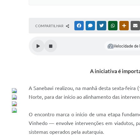
COMPARTILHAR
FACEBOOK
MESSENGER
TWITTER
WHATSAPP
OUTRAS
Velocidade de 
A iniciativa é import
A Sanebavi realizou, na manhã desta sexta-feira (
Norte, para dar início ao alinhamento das interven
O encontro marca o início de uma etapa fundame
Vinhedo — envolve intervenções em viadutos, pas
sistemas operados pela autarquia.