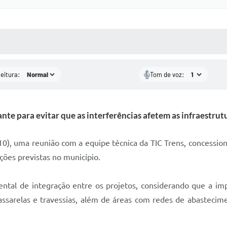
 MÍDIAS
RECEBA NOTÍCIAS
leitura:
Tom de voz:
ante para evitar que as interferências afetem as infraestrut
10), uma reunião com a equipe técnica da TIC Trens, concession
ções previstas no município.
ntal de integração entre os projetos, considerando que a imp
sarelas e travessias, além de áreas com redes de abastecime