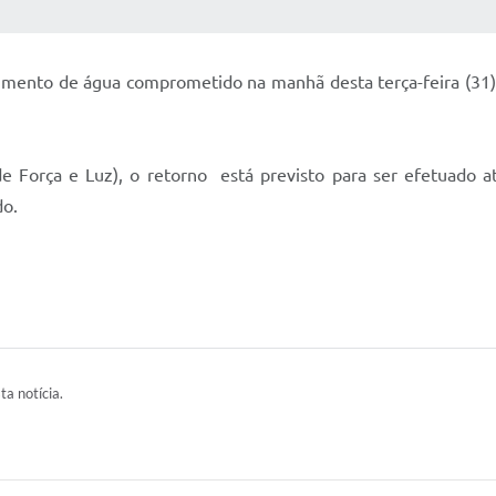
 MÍDIAS
RECEBA NOTÍCIAS
imento de água comprometido na manhã desta terça-feira (31) d
 Força e Luz), o retorno está previsto para ser efetuado at
do.
ta notícia.