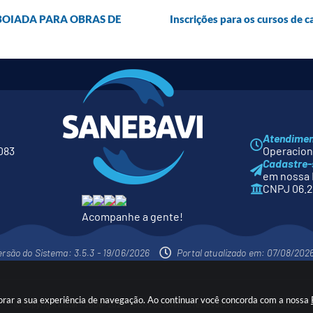
BOIADA PARA OBRAS DE
Inscrições para os cursos de c
Atendime
083
Operaciona
Cadastre-
em nossa 
CNPJ 06.2
Acompanhe a gente!
ersão do Sistema: 3.5.3 - 19/06/2026
Portal atualizado em: 07/08/2026
orar a sua experiência de navegação. Ao continuar você concorda com a nossa
© Copyright Instar - 2006- 2026. Todos os direitos reservados -
Instar Tecnologia