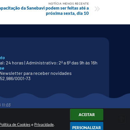
NOTÍCIA MENOS RECENTE
apacitação da Sanebavi podem ser feitas até a
próxima sexta, dia 10
nto
l: 24 horas | Administrativo: 2ª a 6ª das 9h às 16h
se
Newsletter para receber novidades
52.986/0001-73
 11:03
ACEITAR
Política de Cookies
e
Privacidade
.
PERSONALIZAR