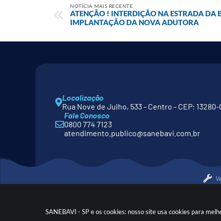
NOTÍCIA MAIS RECENTE
ATENÇÃO ! INTERDIÇÃO NA ESTRADA DA 
IMPLANTAÇÃO DA NOVA ADUTORA
Localização
Rua Nove de Julho, 533 - Centro - CEP: 13280-
Fale Conosco
0800 774 7123
atendimento.publico@sanebavi.com.br
V
SANEBAVI - SP e os cookies: nosso site usa cookies para melh