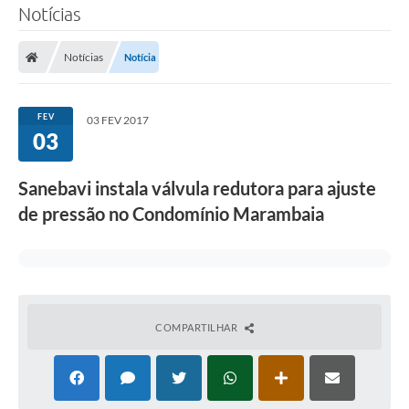
Notícias
SERVIÇOS
Notícias
Notícia
ÁGUA
ESGOTO
FEV
03 FEV 2017
03
COMPRAS E LICITAÇÕES
ACESSOS EXTERNOS
Sanebavi instala válvula redutora para ajuste
de pressão no Condomí­nio Marambaia
CONTATOS
Legislação
COMPARTILHAR