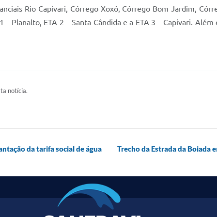
nciais Rio Capivari, Córrego Xoxó, Córrego Bom Jardim, Córr
 – Planalto, ETA 2 – Santa Cândida e a ETA 3 – Capivari. Além 
ta notícia.
antação da tarifa social de água
Trecho da Estrada da Boiada e