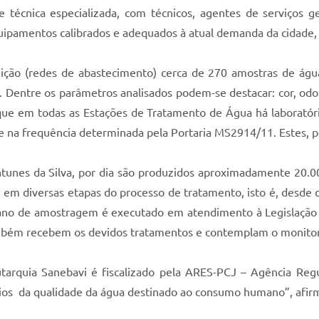
 técnica especializada, com técnicos, agentes de serviços ge
uipamentos calibrados e adequados à atual demanda da cidade,
ição (redes de abastecimento) cerca de 270 amostras de água 
entre os parâmetros analisados podem-se destacar: cor, odor, 
 que em todas as Estações de Tratamento de Água há laboratór
 na frequência determinada pela Portaria MS2914/11. Estes, po
unes da Silva, por dia são produzidos aproximadamente 20.000
e em diversas etapas do processo de tratamento, isto é, desde
plano de amostragem é executado em atendimento à Legislação 
mbém recebem os devidos tratamentos e contemplam o monitor
utarquia Sanebavi é fiscalizado pela ARES-PCJ – Agência R
órios da qualidade da água destinado ao consumo humano”, afir