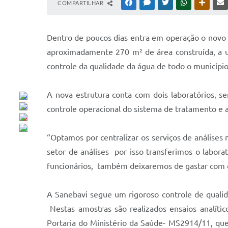
COMPARTILHAR
FACEBOOK
MESSENGER
TWITTER
WHATSAPP
OUTRAS
Dentro de poucos dias entra em operação o novo l
aproximadamente 270 m² de área construída, a un
controle da qualidade da água de todo o município
A nova estrutura conta com dois laboratórios, s
controle operacional do sistema de tratamento e a
“Optamos por centralizar os serviços de análises n
setor de análises por isso transferimos o labo
funcionários, também deixaremos de gastar com o 
A Sanebavi segue um rigoroso controle de qualid
Nestas amostras são realizados ensaios analíti
Portaria do Ministério da Saúde- MS2914/11, qu