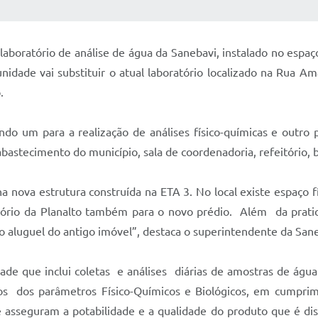
 MÍDIAS
RECEBA NOTÍCIAS
aboratório de análise de água da Sanebavi, instalado no espa
idade vai substituir o atual laboratório localizado na Rua 
.
endo um para a realização de análises físico-químicas e outro
bastecimento do município, sala de coordenadoria, refeitório, b
a nova estrutura construída na ETA 3. No local existe espaço f
ratório da Planalto também para o novo prédio. Além da pra
aluguel do antigo imóvel”, destaca o superintendente da Saneb
ade que inclui coletas e análises diárias de amostras de água
cos dos parâmetros Físico-Químicos e Biológicos, em cumpr
e asseguram a potabilidade e a qualidade do produto que é di