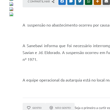
COMPARTILHAR
FACEBOOK
MESSENGER
TWITTER
WHATSAPP
OUTRAS
A suspensão no abastecimento ocorreu por causa
A Sanebavi informa que foi necessário interromp
Savian e Jd. Eldorado. A suspensão ocorreu em f
nº 1971.
A equipe operacional da autarquia está no local re
Seja o primeiro a curtir es
GOSTEI
NÃO GOSTEI