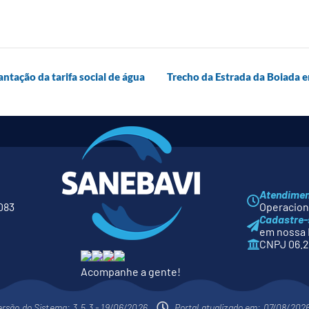
antação da tarifa social de água
Trecho da Estrada da Boiada e
Atendime
083
Operaciona
Cadastre-
em nossa 
CNPJ 06.2
Acompanhe a gente!
ersão do Sistema: 3.5.3 - 19/06/2026
Portal atualizado em: 07/08/202