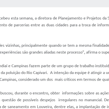
 MÍDIAS
RECEBA NOTÍCIAS
cebeu esta semana, a diretora de Planejamento e Projetos da 
to de parcerias entre as duas cidades para a troca de informa
des vizinhas, principalmente quando se tem a mesma finalidade
experiências são grandes aliadas neste processo”, afirma o sup
ndiaí e Campinas fazem parte de um grupo de trabalho instit
da poluição do Rio Capivari. A intenção da equipe é atingir a u
a-Campinas, considerado um dos mais críticos em termos de qu
buscou, durante o encontro, obter informações sobre as ações
 questão de possíveis despejos irregulares no manancial. De
a de saneamento em Louveira, dentre elas, a implantação de i