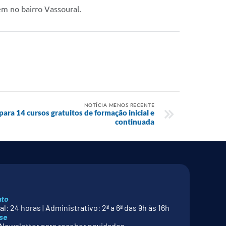
ém no bairro Vassoural.
NOTÍCIA MENOS RECENTE
para 14 cursos gratuitos de formação inicial e
continuada
nto
l: 24 horas | Administrativo: 2ª a 6ª das 9h às 16h
se
Newsletter para receber novidades