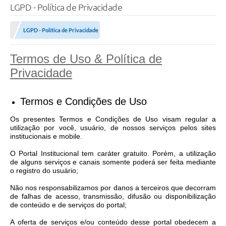
LGPD - Política de Privacidade
SERVIÇOS
LGPD - Política de Privacidade
ÁGUA
ESGOTO
Termos de Uso & Política de
Privacidade
COMPRAS E LICITAÇÕES
ACESSOS EXTERNOS
Termos e Condições de Uso
CONTATOS
Os presentes Termos e Condições de Uso visam regular a
utilização por você, usuário, de nossos serviços pelos sites
institucionais e mobile.
Legislação
O Portal Institucional tem caráter gratuito. Porém, a utilização
de alguns serviços e canais somente poderá ser feita mediante
o registro do usuário;
Não nos responsabilizamos por danos a terceiros que decorram
de falhas de acesso, transmissão, difusão ou disponibilização
de conteúdo e de serviços do portal;
A oferta de serviços e/ou conteúdo desse portal obedecem a