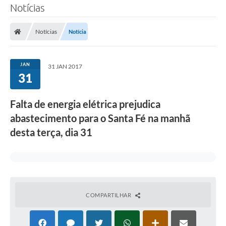
Notícias
SERVIÇOS
Notícias
Notícia
ÁGUA
ESGOTO
JAN
31 JAN 2017
31
COMPRAS E LICITAÇÕES
ACESSOS EXTERNOS
Falta de energia elétrica prejudica
abastecimento para o Santa Fé na manhã
CONTATOS
desta terça, dia 31
Legislação
COMPARTILHAR