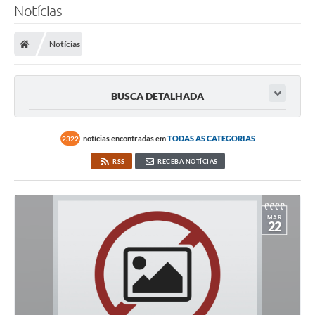
Notícias
SERVIÇOS
Notícias
ÁGUA
ESGOTO
BUSCA DETALHADA
COMPRAS E LICITAÇÕES
ACESSOS EXTERNOS
notícias encontradas em
TODAS AS CATEGORIAS
2322
CONTATOS
RSS
RECEBA NOTÍCIAS
Legislação
MAR
22