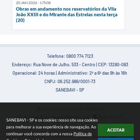
20 JAN 2026 - 17h08
Obras em andamento nos reservatórios da Vila
João XXIII e do Mirante das Estrelas nesta terça
(20)
Telefone: 0800 774 7123
Endereço: Rua Nove de Julho, 533 - Centro | CEP: 13280-083
Operacional: 24 horas | Administrativo: 2ª a 6ª das 9h às 16h
CNPJ: 06.252.986/0001-73
SANEBAVI - SP
Versão do Sistema:
3.5.3 - 19/06/2026
Portal atualizado em:
07/08/2026 11:03
Dados Abertos
SANEBAVI - SP e os cookies: nosso site usa cookies
para melhorar a sua experiência de navegação. Ao
ACEITAR
continuar você concorda com a nossa
Política de
Copyright Instar - 2006-2026. Todos os direitos reservados -