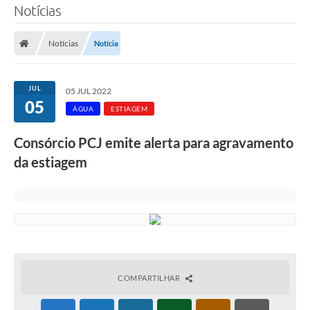
Notícias
SERVIÇOS
Notícias
Notícia
ÁGUA
ESGOTO
JUL
05 JUL 2022
05
COMPRAS E LICITAÇÕES
ÁGUA
ESTIAGEM
ACESSOS EXTERNOS
Consórcio PCJ emite alerta para agravamento
da estiagem
CONTATOS
Legislação
COMPARTILHAR