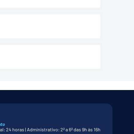
nto
l: 24 horas | Administrativo: 2ª a 6ª das 9h às 16h