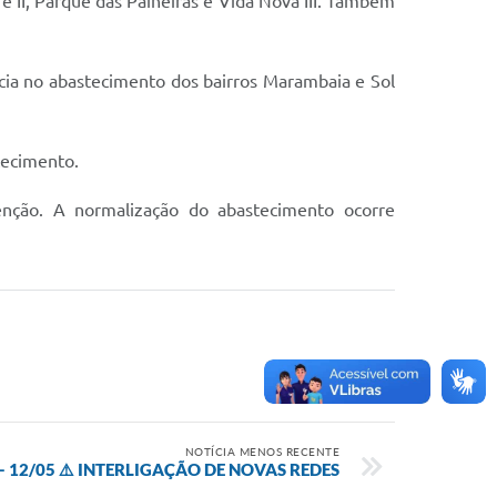
 e II, Parque das Paineiras e Vida Nova III. Também
ncia no abastecimento dos bairros Marambaia e Sol
tecimento.
nção. A normalização do abastecimento ocorre
NOTÍCIA MENOS RECENTE
- 12/05 ⚠️ INTERLIGAÇÃO DE NOVAS REDES