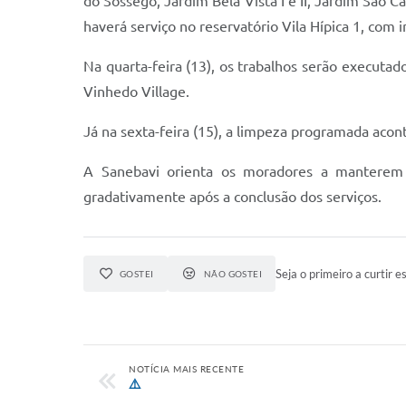
do Sossego, Jardim Bela Vista I e II, Jardim São C
haverá serviço no reservatório Vila Hípica 1, com 
Na quarta-feira (13), os trabalhos serão executa
Vinhedo Village.
Já na sexta-feira (15), a limpeza programada acon
A Sanebavi orienta os moradores a manterem 
gradativamente após a conclusão dos serviços.
Seja o primeiro a curtir es
GOSTEI
NÃO GOSTEI
NOTÍCIA MAIS RECENTE
⚠️