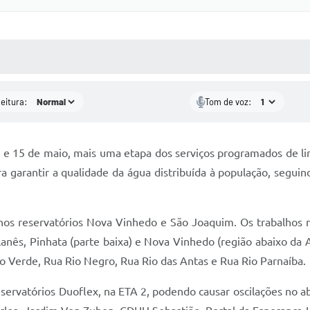
 MÍDIAS
RECEBA NOTÍCIAS
leitura:
Tom de voz:
1 e 15 de maio, mais uma etapa dos serviços programados de l
a garantir a qualidade da água distribuída à população, segui
 nos reservatórios Nova Vinhedo e São Joaquim. Os trabalhos
ilanês, Pinhata (parte baixa) e Nova Vinhedo (região abaixo d
o Verde, Rua Rio Negro, Rua Rio das Antas e Rua Rio Parnaíba.
 reservatórios Duoflex, na ETA 2, podendo causar oscilações no 