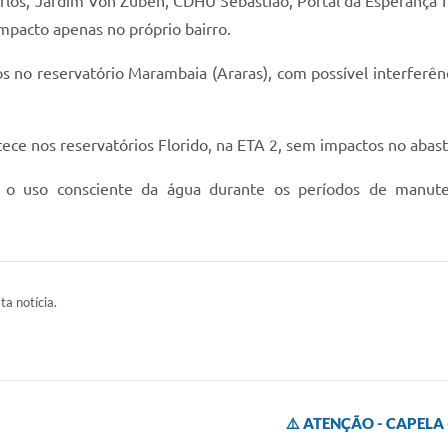
arlos, Jardim Von Zuben, CDHU Sebastião, Portal da Esperança I
impacto apenas no próprio bairro.
dos no reservatório Marambaia (Araras), com possível interferê
tece nos reservatórios Florido, na ETA 2, sem impactos no abas
o uso consciente da água durante os períodos de manute
ta notícia.
⚠️ ATENÇÃO - CAPELA 