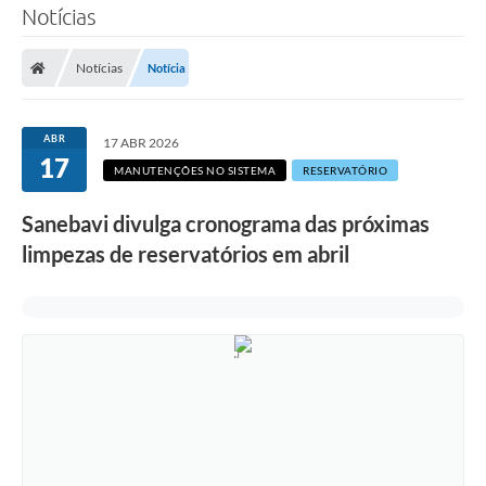
Notícias
SERVIÇOS
Notícias
Notícia
ÁGUA
ESGOTO
ABR
17 ABR 2026
17
COMPRAS E LICITAÇÕES
MANUTENÇÕES NO SISTEMA
RESERVATÓRIO
ACESSOS EXTERNOS
Sanebavi divulga cronograma das próximas
limpezas de reservatórios em abril
CONTATOS
Legislação