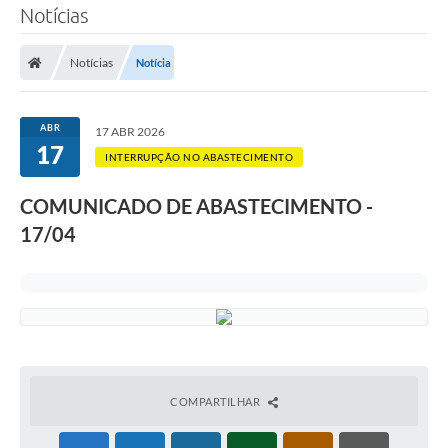
Notícias
SERVIÇOS
Notícias
Notícia
ÁGUA
ESGOTO
ABR
17 ABR 2026
17
COMPRAS E LICITAÇÕES
INTERRUPÇÃO NO ABASTECIMENTO
ACESSOS EXTERNOS
COMUNICADO DE ABASTECIMENTO -
17/04
CONTATOS
Legislação
COMPARTILHAR