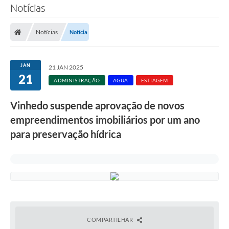
Notícias
SERVIÇOS
Notícias
Notícia
ÁGUA
ESGOTO
JAN
21 JAN 2025
21
COMPRAS E LICITAÇÕES
ADMINISTRAÇÃO
ÁGUA
ESTIAGEM
ACESSOS EXTERNOS
Vinhedo suspende aprovação de novos
empreendimentos imobiliários por um ano
CONTATOS
para preservação hídrica
Legislação
COMPARTILHAR