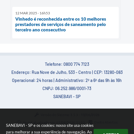
12 MAR 2025 - 16h53
Vinhedo é reconhecida entre os 10 melhores
prestadores de serviços de saneamento pelo
terceiro ano consecutivo
Telefone: 0800 774 7123
Endereço: Rua Nove de Julho, 533 - Centro | CEP: 13280-083
Operacional: 24 horas | Administrativo: 2ª a 6ª das 9h às 16h
CNPJ: 06.252.986/0001-73
SANEBAVI - SP
Versão do Sistema:
3.5.3 - 19/06/2026
Portal atualizado em:
07/08/2026 11:03
Dados Abertos
SANEBAVI - SP e os cookies: nosso site usa cookies
para melhorar a sua experiência de navegação. Ao