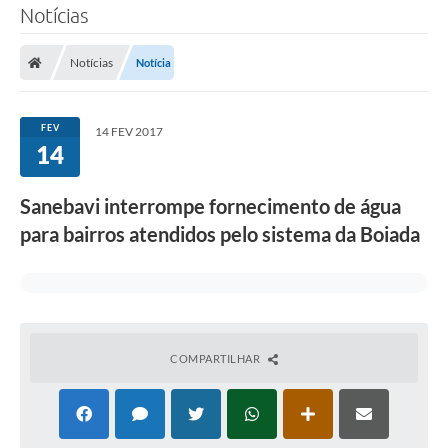
Notícias
SERVIÇOS
Notícias
Notícia
ÁGUA
ESGOTO
FEV
14 FEV 2017
14
COMPRAS E LICITAÇÕES
ACESSOS EXTERNOS
Sanebavi interrompe fornecimento de água
para bairros atendidos pelo sistema da Boiada
CONTATOS
Legislação
COMPARTILHAR