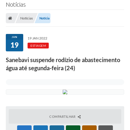
Notícias
SERVIÇOS
Notícias
Notícia
ÁGUA
ESGOTO
JAN
19 JAN 2022
19
COMPRAS E LICITAÇÕES
ESTIAGEM
ACESSOS EXTERNOS
Sanebavi suspende rodízio de abastecimento
água até segunda-feira (24)
CONTATOS
Legislação
COMPARTILHAR