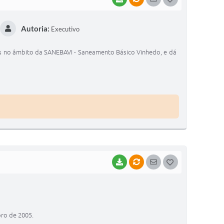
O
Autoria:
Executivo
S
T
os no âmbito da SANEBAVI - Saneamento Básico Vinhedo, e dá
E
I
BAIXAR
VÍNCULOS
SEGUIR
G
O
S
T
bro de 2005.