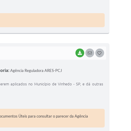
E
I
BAIXAR
SEGUIR
G
O
oria:
Agência Reguladora ARES-PCJ
S
T
serem aplicados no Município de Vinhedo - SP, e dá outras
E
I
Documentos Úteis para consultar o parecer da Agência