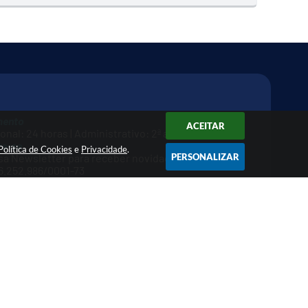
mento
ACEITAR
nal: 24 horas | Administrativo: 2ª a 6ª das 9h às 16h
re-se
Política de Cookies
e
Privacidade
.
PERSONALIZAR
a Newsletter para receber novidades
.252.986/0001-73
026 11:03