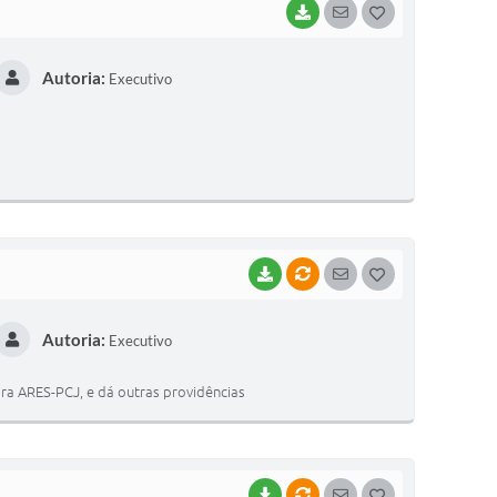
BAIXAR
SEGUIR
G
O
Autoria:
Executivo
S
T
E
I
BAIXAR
VÍNCULOS
SEGUIR
G
O
Autoria:
Executivo
S
T
ra ARES-PCJ, e dá outras providências
E
I
BAIXAR
VÍNCULOS
SEGUIR
G