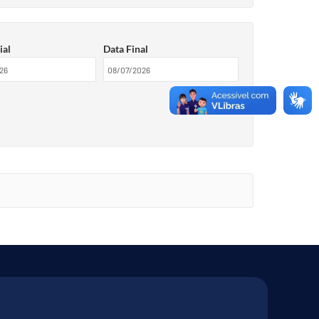
ial
Data Final