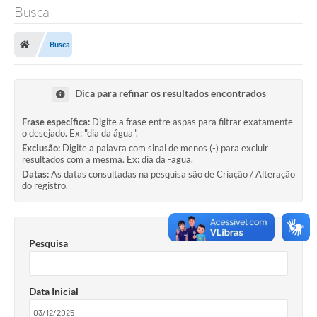
Busca
SERVIÇOS
Busca
ÁGUA
ESGOTO
Dica para refinar os resultados encontrados
COMPRAS E LICITAÇÕES
Frase específica:
Digite a frase entre aspas para filtrar exatamente
o desejado. Ex: "dia da água".
ACESSOS EXTERNOS
Exclusão:
Digite a palavra com sinal de menos (-) para excluir
resultados com a mesma. Ex: dia da -agua.
CONTATOS
Datas:
As datas consultadas na pesquisa são de Criação / Alteração
do registro.
Legislação
Pesquisa
Data Inicial