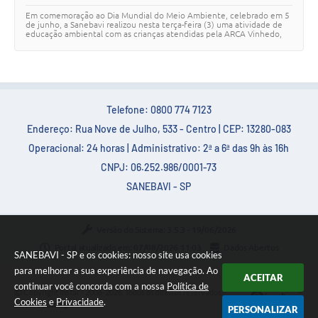
ao Dia do Meio Ambiente
Em comemoração ao Dia Mundial do Meio Ambiente, celebrado em 5
de junho, a Sanebavi realizou nesta terça-feira (3) uma atividade de
educação ambiental com as crianças atendidas pela ARCA Vinhedo,
que participam de ativid…
Telefone: 0800 774 7123
Endereço: Rua Nove de Julho, 533 - Centro | CEP: 13280-083
Operacional: 24 horas | Administrativo: 2ª a 6ª das 9h às 16h
CNPJ: 06.252.986/0001-73
SANEBAVI - SP
Versão do Sistema:
3.5.3 - 19/06/2026
Portal atualizado em:
07/08/2026 11:03
Dados Abertos
SANEBAVI - SP e os cookies: nosso site usa cookies
para melhorar a sua experiência de navegação. Ao
ACEITAR
continuar você concorda com a nossa
Política de
Copyright Instar - 2006-2026. Todos os direitos reservados -
Cookies
e
Privacidade
.
Instar Tecnologia
PERSONALIZAR