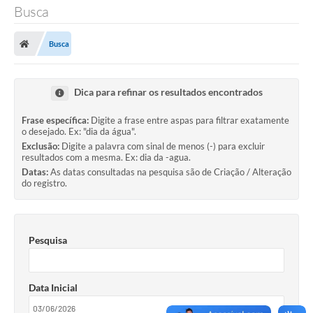
Busca
SERVIÇOS
Busca
ÁGUA
ESGOTO
Dica para refinar os resultados encontrados
COMPRAS E LICITAÇÕES
Frase específica:
Digite a frase entre aspas para filtrar exatamente
o desejado. Ex: "dia da água".
ACESSOS EXTERNOS
Exclusão:
Digite a palavra com sinal de menos (-) para excluir
resultados com a mesma. Ex: dia da -agua.
CONTATOS
Datas:
As datas consultadas na pesquisa são de Criação / Alteração
do registro.
Legislação
Pesquisa
Data Inicial