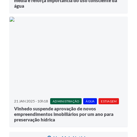
média e reforça importância do uso consciente da
água
21 JAN 2025 - 10h18
ADMINISTRAÇÃO
ÁGUA
ESTIAGEM
Vinhedo suspende aprovação de novos
empreendimentos imobiliários por um ano para
preservação hídrica