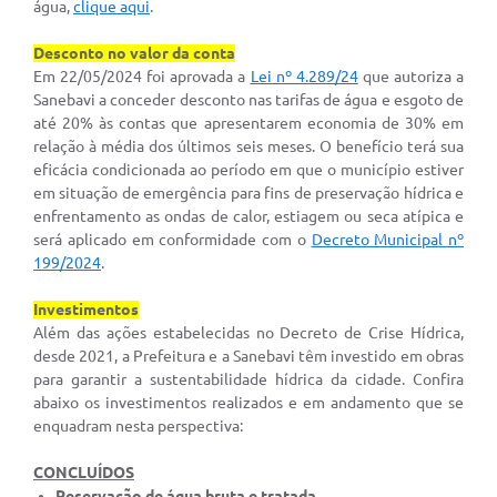
água,
clique aqui
.
Desconto no valor da conta
Em 22/05/2024 foi aprovada a
Lei nº 4.289/24
que autoriza a
Sanebavi a conceder desconto nas tarifas de água e esgoto de
até 20% às contas que apresentarem economia de 30% em
relação à média dos últimos seis meses. O benefício terá sua
eficácia condicionada ao período em que o município estiver
em situação de emergência para fins de preservação hídrica e
enfrentamento as ondas de calor, estiagem ou seca atípica e
será aplicado em conformidade com o
Decreto Municipal nº
199/2024
.
Investimentos
Além das ações estabelecidas no Decreto de Crise Hídrica,
desde 2021, a Prefeitura e a Sanebavi têm investido em obras
para garantir a sustentabilidade hídrica da cidade. Confira
abaixo os investimentos realizados e em andamento que se
enquadram nesta perspectiva:
CONCLUÍDOS
Reservação de água bruta e tratada