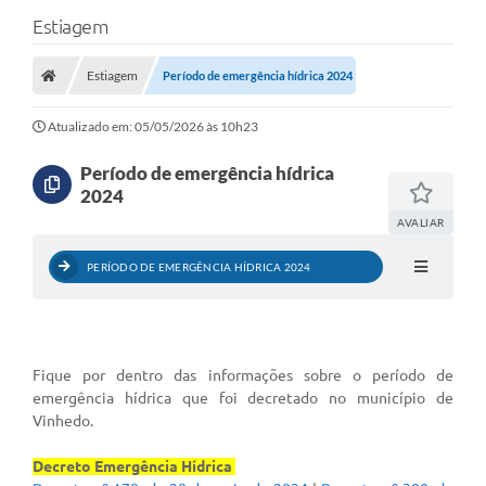
Estiagem
SERVIÇOS
Estiagem
ÁGUA
Período de emergência hídrica 2024
ESGOTO
Atualizado em: 05/05/2026 às 10h23
COMPRAS E LICITAÇÕES
Período de emergência hídrica
2024
ACESSOS EXTERNOS
AVALIAR
CONTATOS
PERÍODO DE EMERGÊNCIA HÍDRICA 2024
Legislação
Fique por dentro das informações sobre o período de
emergência hídrica que foi decretado no município de
Vinhedo.
Decreto Emergência Hídrica