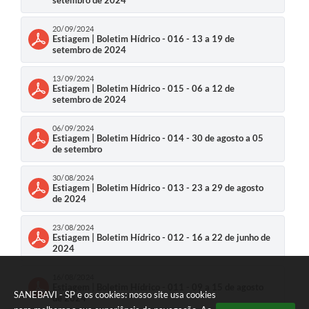
20/09/2024
Estiagem | Boletim Hídrico - 016 - 13 a 19 de
setembro de 2024
13/09/2024
Estiagem | Boletim Hídrico - 015 - 06 a 12 de
setembro de 2024
06/09/2024
Estiagem | Boletim Hídrico - 014 - 30 de agosto a 05
de setembro
30/08/2024
Estiagem | Boletim Hídrico - 013 - 23 a 29 de agosto
de 2024
23/08/2024
Estiagem | Boletim Hídrico - 012 - 16 a 22 de junho de
2024
16/08/2024
Estiagem | Boletim Hídrico - 011 - 09 a 15 de agosto
SANEBAVI - SP e os cookies: nosso site usa cookies
de 2024